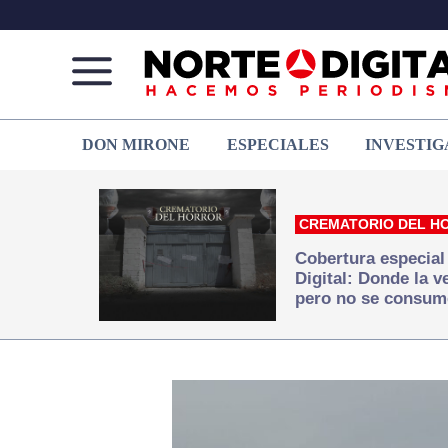
Norte
Más
DON MIRONE
ESPECIALES
INVESTIG
de
que
Ciudad
noticias,
Juárez
hacemos periodismo
CREMATORIO DEL H
Cobertura especial
Digital: Donde la 
pero no se consum