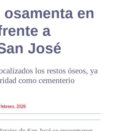
 osamenta en
frente a
 San José
ocalizados los restos óseos, ya
ioridad como cementerio
 febrero, 2026
Parajes de San José se encontraron