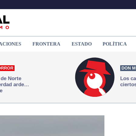
ACIONES
FRONTERA
ESTADO
POLÍTICA
ORROR
DON M
 de Norte
Los ca
verdad arde…
cierto
e