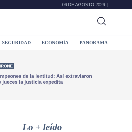
06 DE AGOSTO 2026
SEGURIDAD
ECONOMÍA
PANORAMA
IRONE
mpeones de la lentitud: Así extraviaron
s jueces la justicia expedita
Primary
Sidebar
Lo + leído