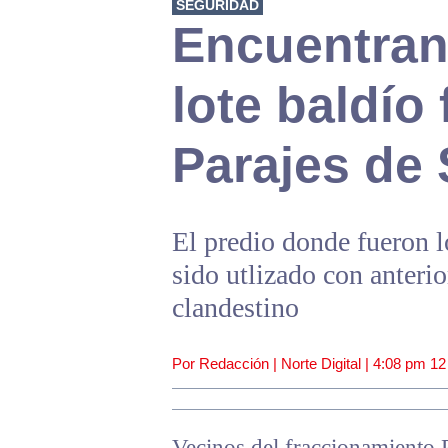
SEGURIDAD
Encuentran
lote baldío 
Parajes de
El predio donde fueron l
sido utlizado con anter
clandestino
Por Redacción | Norte Digital |
4:08 pm
12
Vecinos del fraccionamiento 