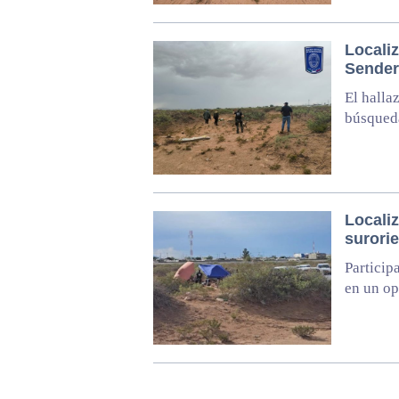
Locali
Sender
El halla
búsqueda
Locali
surori
Particip
en un op