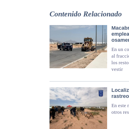
Contenido Relacionado
Macabro
emplea
osamen
En un co
al fracc
los rest
vestir
Locali
rastreo
En este 
otros re