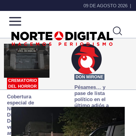
09 DE AGOSTO 2026
Norte
Más
de
que
Ciudad
noticias,
Juárez
hacemos periodismo
DON MIRONE
CREMATORIO
DEL HORROR
Pésames… y
pase de lista
Cobertura
político en el
especial de
último adiós a
Norte
Papá Grande
Digital:
Donde la
verdad
arde… pero