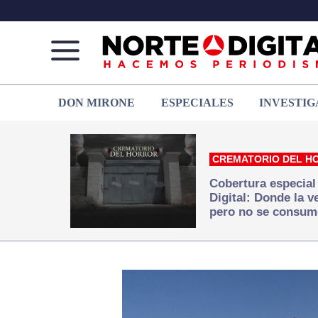
Norte
Más
DON MIRONE
ESPECIALES
INVESTIG
de
que
Ciudad
noticias,
Juárez
hacemos periodismo
CREMATORIO DEL H
Cobertura especial
Digital: Donde la 
pero no se consum