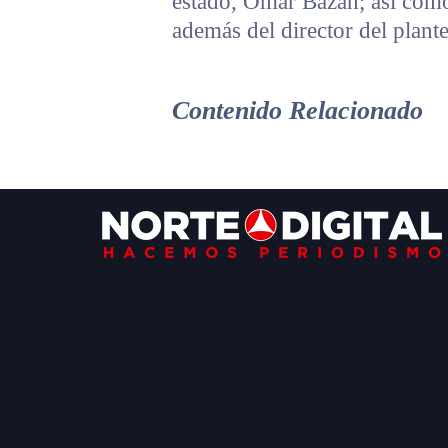
estado, Omar Bazán; así como 
además del director del plante
Contenido Relacionado
Footer