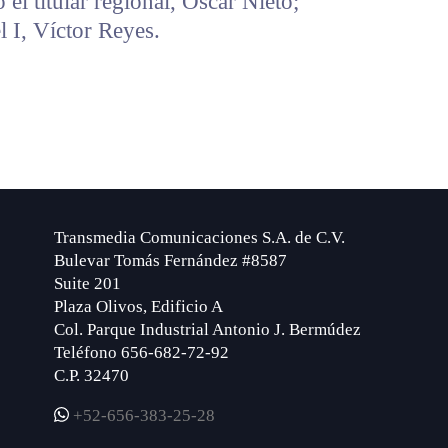
el titular regional, Óscar Nieto;
l I, Víctor Reyes.
Transmedia Comunicaciones S.A. de C.V.
Bulevar Tomás Fernández #8587
Suite 201
Plaza Olivos, Edificio A
Col. Parque Industrial Antonio J. Bermúdez
Teléfono 656-682-72-92
C.P. 32470
+52-656-383-25-28