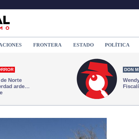
ACIONES
FRONTERA
ESTADO
POLÍTICA
ORROR
DON M
 de Norte
Wendy 
verdad arde…
Fiscal
e