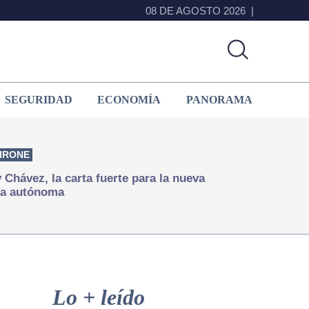
08 DE AGOSTO 2026
SEGURIDAD
ECONOMÍA
PANORAMA
IRONE
Chávez, la carta fuerte para la nueva
ía autónoma
Primary
Sidebar
Lo + leído