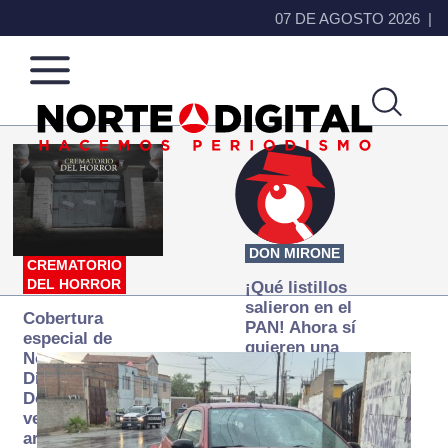
07 DE AGOSTO 2026
Norte
Más
de
que
Ciudad
noticias,
Juárez
hacemos periodismo
DON MIRONE
CREMATORIO
DEL HORROR
¡Qué listillos
salieron en el
Cobertura
PAN! Ahora sí
especial de
quieren una
Norte
Fiscalía
Digital:
autónoma… y
Donde la
transexenal
verdad
arde… pero