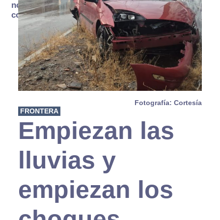
no se
consume
Fotografía: Cortesía
FRONTERA
Empiezan las
lluvias y
empiezan los
choques