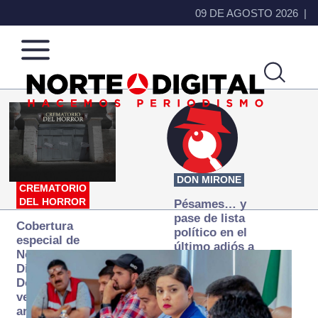
09 DE AGOSTO 2026
Norte
Más
de
que
Ciudad
noticias,
Juárez
hacemos periodismo
DON MIRONE
CREMATORIO
DEL HORROR
Pésames… y
pase de lista
Cobertura
político en el
especial de
último adiós a
Norte
Papá Grande
Digital:
Donde la
verdad
arde… pero