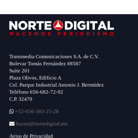
Footer
Transmedia Comunicaciones S.A. de C.V.
Bulevar Tomás Fernández #8587
Suite 201
Plaza Olivos, Edificio A
Col. Parque Industrial Antonio J. Bermúdez
Teléfono 656-682-72-92
C.P. 32470
+52-656-383-25-28
buzon@nortedigital.mx
Aviso de Privacidad