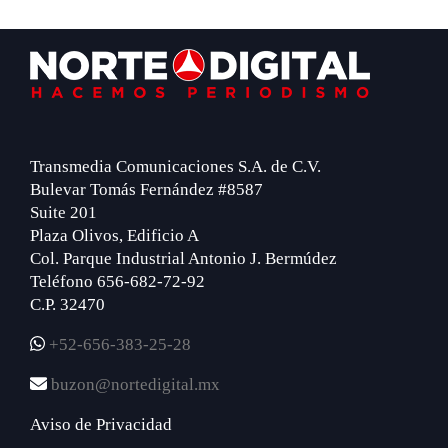
Footer
Transmedia Comunicaciones S.A. de C.V.
Bulevar Tomás Fernández #8587
Suite 201
Plaza Olivos, Edificio A
Col. Parque Industrial Antonio J. Bermúdez
Teléfono 656-682-72-92
C.P. 32470
+52-656-383-25-28
buzon@nortedigital.mx
Aviso de Privacidad