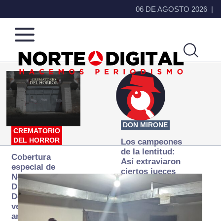
06 DE AGOSTO 2026
Norte
Más
de
que
Ciudad
noticias,
Juárez
hacemos periodismo
DON MIRONE
CREMATORIO
DEL HORROR
Los campeones
de la lentitud:
Cobertura
Así extraviaron
especial de
ciertos jueces
Norte
la justicia
Digital:
expedita
Donde la
verdad
arde… pero