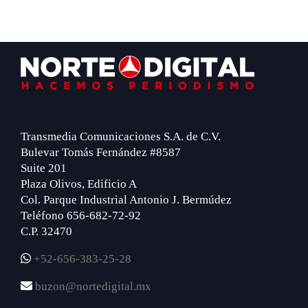
Footer
Transmedia Comunicaciones S.A. de C.V.
Bulevar Tomás Fernández #8587
Suite 201
Plaza Olivos, Edificio A
Col. Parque Industrial Antonio J. Bermúdez
Teléfono 656-682-72-92
C.P. 32470
+52-656-383-25-28
buzon@nortedigital.mx