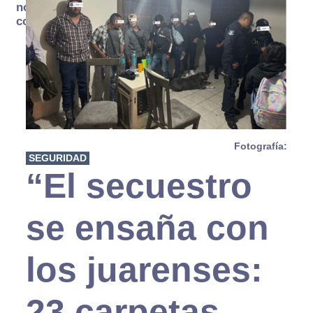
no se
consume
Fotografía:
SEGURIDAD
“El secuestro
se ensaña con
los juarenses:
23 carpetas