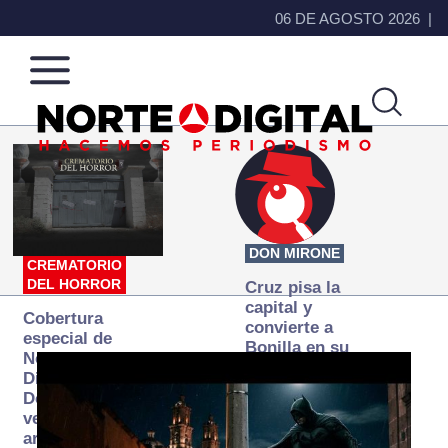
06 DE AGOSTO 2026
Norte
Más
de
que
Ciudad
noticias,
Juárez
hacemos periodismo
DON MIRONE
CREMATORIO
DEL HORROR
Cruz pisa la
capital y
Cobertura
convierte a
especial de
Bonilla en su
Norte
primer blanco
Digital:
Donde la
verdad
arde… pero