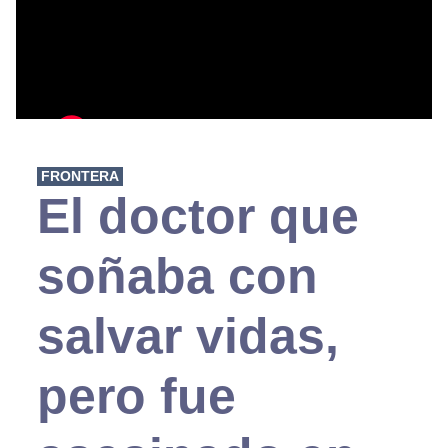
FRONTERA
El doctor que
soñaba con
salvar vidas,
pero fue