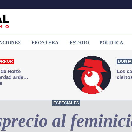
ACIONES
FRONTERA
ESTADO
POLÍTICA
ORROR
DON M
 de Norte
Los ca
verdad arde…
cierto
e
ESPECIALES
sprecio al feminici