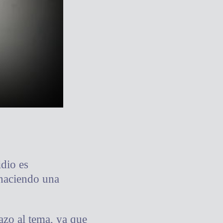
idio es
, haciendo una
azo al tema, ya que