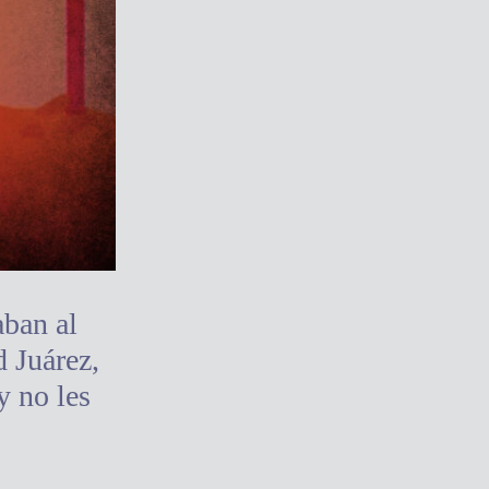
aban al
 Juárez,
y no les