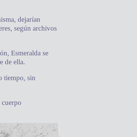
isma, dejarían
eres, según archivos
azón, Esmeralda se
 de ella.
o tiempo, sin
l cuerpo