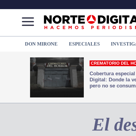
Norte
Más
DON MIRONE
ESPECIALES
INVESTIG
de
que
Ciudad
noticias,
Juárez
hacemos periodismo
CREMATORIO DEL H
Cobertura especial
Digital: Donde la 
pero no se consum
El de