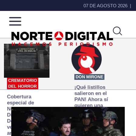
07 DE AGOSTO 2026
Norte
Más
de
que
Ciudad
noticias,
Juárez
hacemos periodismo
DON MIRONE
CREMATORIO
DEL HORROR
¡Qué listillos
salieron en el
Cobertura
PAN! Ahora sí
especial de
quieren una
Norte
Fiscalía
Digital:
autónoma… y
Donde la
transexenal
verdad
arde… pero