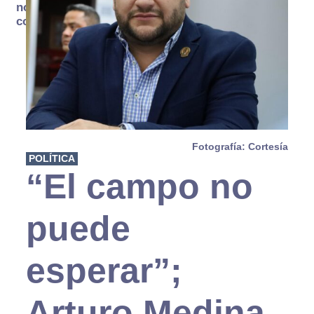
no se
consume
Fotografía: Cortesía
POLÍTICA
“El campo no
puede
esperar”;
Arturo Medina