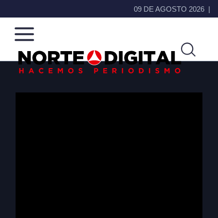
09 DE AGOSTO 2026
Norte
Más
de
que
Ciudad
noticias,
Juárez
hacemos periodismo