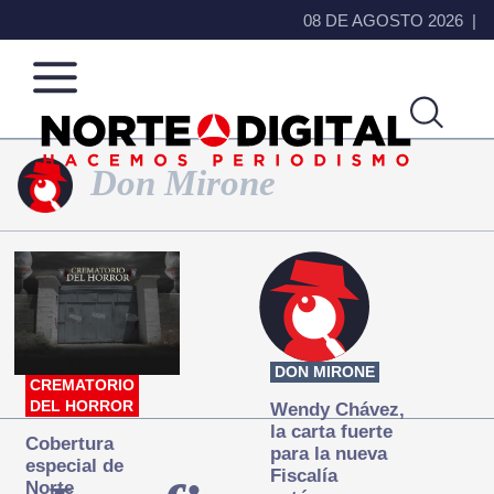
08 DE AGOSTO 2026
Don Mirone
Norte
Más
de
que
Ciudad
noticias,
Juárez
hacemos periodismo
DON MIRONE
CREMATORIO
DEL HORROR
Wendy Chávez,
la carta fuerte
Cobertura
para la nueva
especial de
Fiscalía
Norte