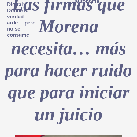
Las firmas que
autónoma
Digital:
Donde la
verdad
Morena
arde… pero
no se
consume
necesita… más
para hacer ruido
que para iniciar
un juicio