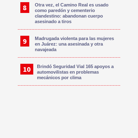
Otra vez, el Camino Real es usado
como paredón y cementerio
clandestino: abandonan cuerpo
asesinado a tiros
Madrugada violenta para las mujeres
en Juárez: una asesinada y otra
navajeada
Brindó Seguridad Vial 165 apoyos a
automovilistas en problemas
mecánicos por clima
Te Recomendamos
Más de 40 personas han testificado en juicio
por terrorismo del Jueves Negro