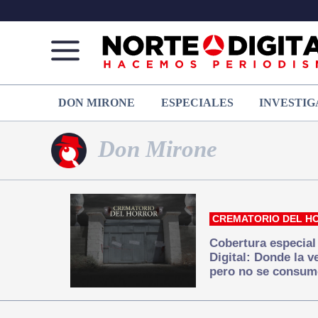
Norte
Más
DON MIRONE
ESPECIALES
INVESTIG
de
que
Ciudad
noticias,
Juárez
hacemos periodismo
Don Mirone
CREMATORIO DEL H
Cobertura especial
Digital: Donde la 
pero no se consum