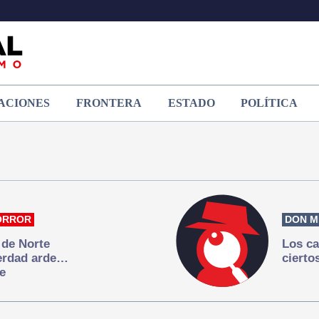
ACIONES
FRONTERA
ESTADO
POLÍTICA
ORROR
DON M
 de Norte
Los ca
verdad arde…
cierto
e