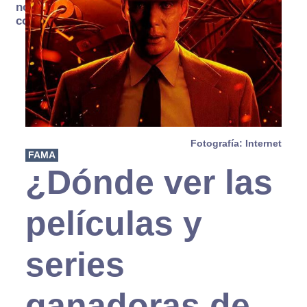
no se
consume
Fotografía: Internet
FAMA
¿Dónde ver las
películas y
series
ganadoras de