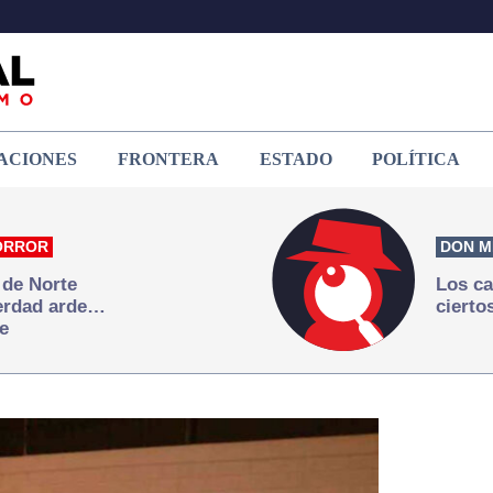
ACIONES
FRONTERA
ESTADO
POLÍTICA
ORROR
DON M
 de Norte
Los ca
verdad arde…
cierto
e