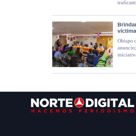
trafican
Brinda
víctima
Obispo d
anuncio;
iniciativ
Footer