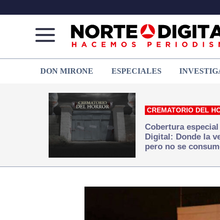
Norte
Más
DON MIRONE
ESPECIALES
INVESTIG
de
que
Ciudad
noticias,
Juárez
hacemos periodismo
CREMATORIO DEL H
Cobertura especial
Digital: Donde la 
pero no se consum