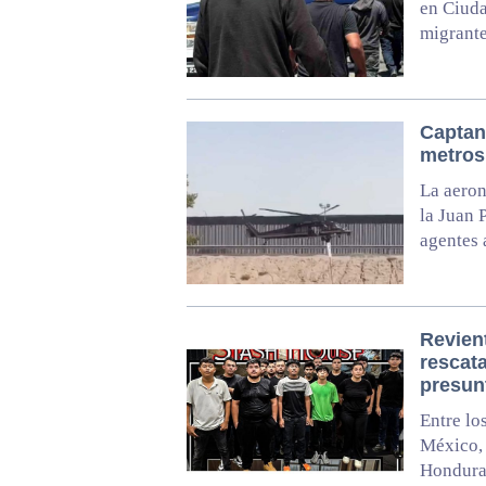
en Ciuda
migrant
Captan
metros
La aeron
la Juan 
agentes 
Revien
rescat
presun
Entre lo
México, 
Honduras