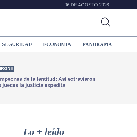
06 DE AGOSTO 2026
SEGURIDAD
ECONOMÍA
PANORAMA
IRONE
mpeones de la lentitud: Así extraviaron
s jueces la justicia expedita
Primary
Sidebar
Lo + leído