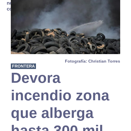
no se
consume
Fotografía: Christian Torres
FRONTERA
Devora
incendio zona
que alberga
hasta 300 mil