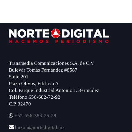
Footer
Transmedia Comunicaciones S.A. de C.V.
Bulevar Tomás Fernández #8587
Suite 201
Plaza Olivos, Edificio A
Col. Parque Industrial Antonio J. Bermúdez
Teléfono 656-682-72-92
C.P. 32470
+52-656-383-25-28
buzon@nortedigital.mx