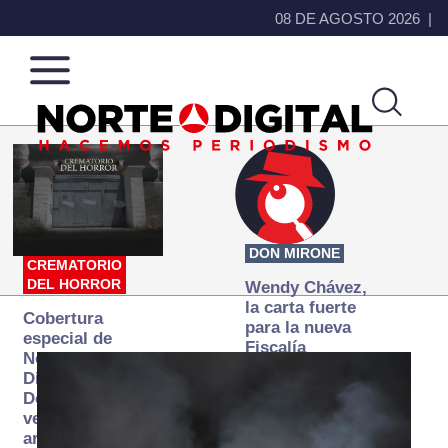
08 DE AGOSTO 2026
Norte
Más
de
que
Ciudad
noticias,
Juárez
hacemos periodismo
DON MIRONE
CREMATORIO
DEL HORROR
Wendy Chávez,
la carta fuerte
Cobertura
para la nueva
especial de
Fiscalía
Norte
autónoma
Digital:
Donde la
verdad
arde… pero