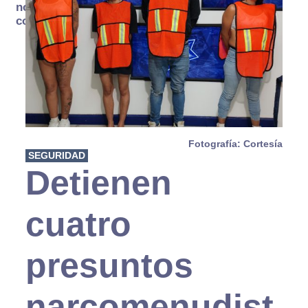
no se
consume
Fotografía: Cortesía
SEGURIDAD
Detienen
cuatro
presuntos
narcomenudist