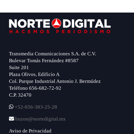
Footer
Transmedia Comunicaciones S.A. de C.V.
Bulevar Tomás Fernández #8587
Suite 201
Plaza Olivos, Edificio A
Col. Parque Industrial Antonio J. Bermúdez
Teléfono 656-682-72-92
C.P. 32470
+52-656-383-25-28
buzon@nortedigital.mx
Aviso de Privacidad