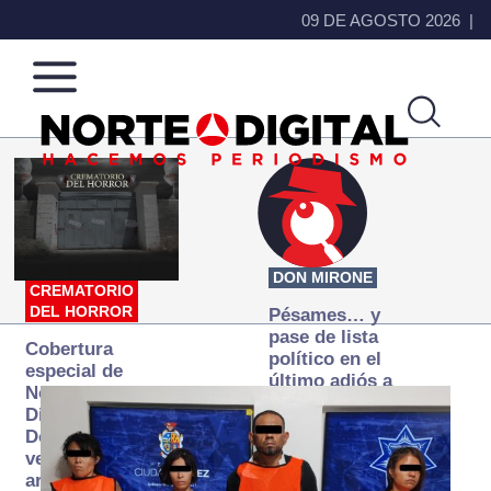
09 DE AGOSTO 2026
Norte
Más
de
que
Ciudad
noticias,
Juárez
hacemos periodismo
DON MIRONE
CREMATORIO
DEL HORROR
Pésames… y
pase de lista
Cobertura
político en el
especial de
último adiós a
Norte
Papá Grande
Digital:
Donde la
verdad
arde… pero