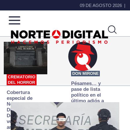
09 DE AGOSTO 2026
Norte
Más
de
que
Ciudad
noticias,
Juárez
hacemos periodismo
DON MIRONE
CREMATORIO
DEL HORROR
Pésames… y
pase de lista
Cobertura
político en el
especial de
último adiós a
Norte
Papá Grande
Digital:
Donde la
verdad
arde… pero