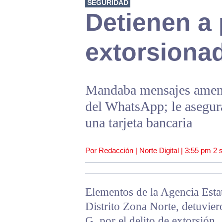
SEGURIDAD
Detienen a
extorsiona
Mandaba mensajes amenaz
del WhatsApp; le asegura
una tarjeta bancaria
Por Redacción | Norte Digital |
3:55 pm
2 
Elementos de la Agencia Estat
Distrito Zona Norte, detuvie
G. por el delito de extorsión.