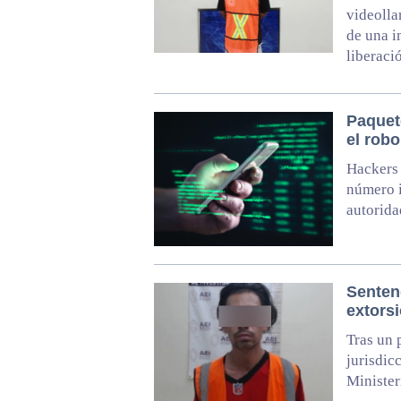
videolla
de una i
liberaci
Paquet
el rob
Hackers 
número i
autorida
Senten
extors
Tras un 
jurisdic
Minister