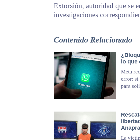
Extorsión, autoridad que se e
investigaciones correspondie
Contenido Relacionado
¿Bloqu
lo que
Meta rec
error; si
para sol
Rescat
liberta
Anapr
La vícti