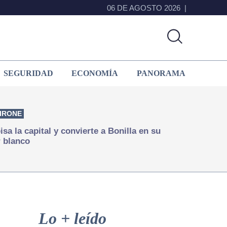
06 DE AGOSTO 2026
SEGURIDAD
ECONOMÍA
PANORAMA
IRONE
isa la capital y convierte a Bonilla en su
 blanco
Primary
Sidebar
Lo + leído