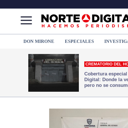
Norte
Más
DON MIRONE
ESPECIALES
INVESTIG
de
que
Ciudad
noticias,
Juárez
hacemos periodismo
CREMATORIO DEL H
Cobertura especial
Digital: Donde la 
pero no se consum