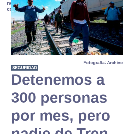
no se
consume
Fotografía: Archivo
SEGURIDAD
Detenemos a
300 personas
por mes, pero
nadie de Tren