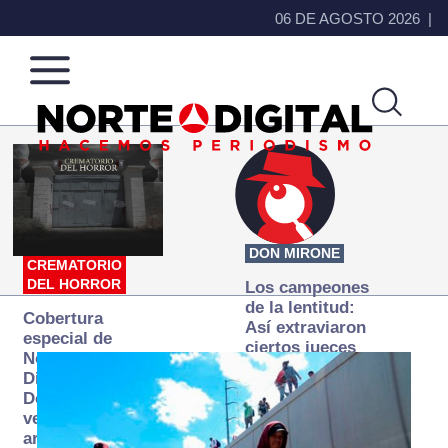
06 DE AGOSTO 2026
Norte
Más
de
que
Ciudad
noticias,
Juárez
hacemos periodismo
DON MIRONE
CREMATORIO
DEL HORROR
Los campeones
de la lentitud:
Cobertura
Así extraviaron
especial de
ciertos jueces
Norte
la justicia
Digital:
expedita
Donde la
verdad
arde… pero