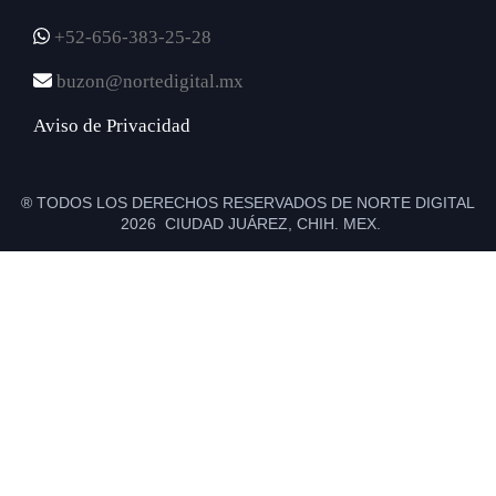
+52-656-383-25-28
buzon@nortedigital.mx
Aviso de Privacidad
® TODOS LOS DERECHOS RESERVADOS DE NORTE DIGITAL
2026 CIUDAD JUÁREZ, CHIH. MEX.