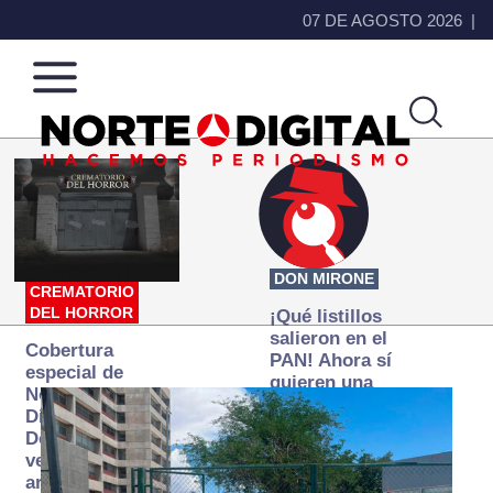
07 DE AGOSTO 2026
Norte
Más
de
que
Ciudad
noticias,
Juárez
hacemos periodismo
DON MIRONE
CREMATORIO
DEL HORROR
¡Qué listillos
salieron en el
Cobertura
PAN! Ahora sí
especial de
quieren una
Norte
Fiscalía
Digital:
autónoma… y
Donde la
transexenal
verdad
arde… pero