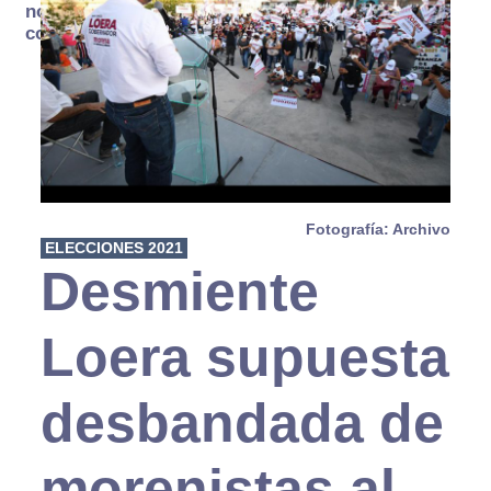
no se
consume
Fotografía: Archivo
ELECCIONES 2021
Desmiente
Loera supuesta
desbandada de
morenistas al