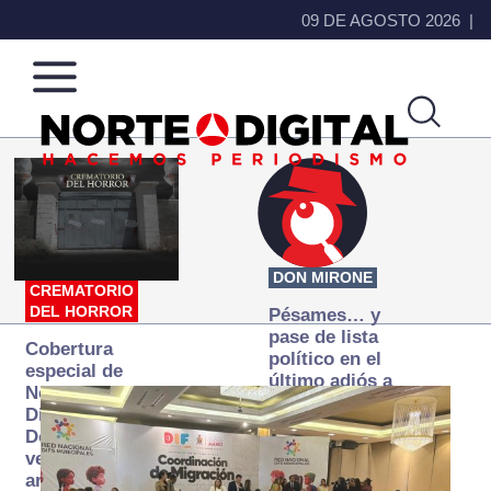
09 DE AGOSTO 2026
Norte
Más
de
que
Ciudad
noticias,
Juárez
hacemos periodismo
DON MIRONE
CREMATORIO
DEL HORROR
Pésames… y
pase de lista
Cobertura
político en el
especial de
último adiós a
Norte
Papá Grande
Digital:
Donde la
verdad
arde… pero