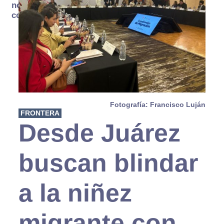
no se
consume
Fotografía: Francisco Luján
FRONTERA
Desde Juárez
buscan blindar
a la niñez
migrante con