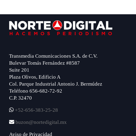
Footer
Transmedia Comunicaciones S.A. de C.V.
Bulevar Tomás Fernández #8587
Suite 201
Plaza Olivos, Edificio A
Col. Parque Industrial Antonio J. Bermúdez
Teléfono 656-682-72-92
C.P. 32470
+52-656-383-25-28
buzon@nortedigital.mx
Aviso de Privacidad