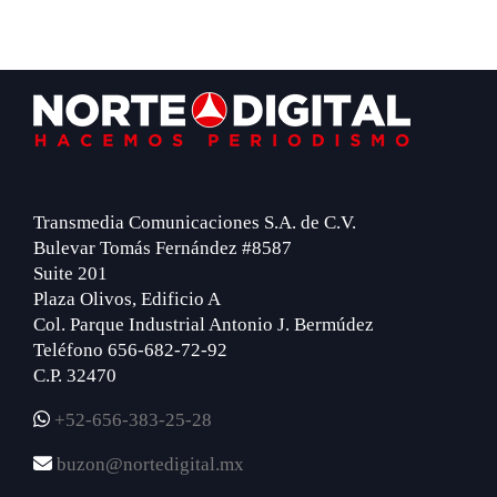
Footer
Transmedia Comunicaciones S.A. de C.V.
Bulevar Tomás Fernández #8587
Suite 201
Plaza Olivos, Edificio A
Col. Parque Industrial Antonio J. Bermúdez
Teléfono 656-682-72-92
C.P. 32470
+52-656-383-25-28
buzon@nortedigital.mx