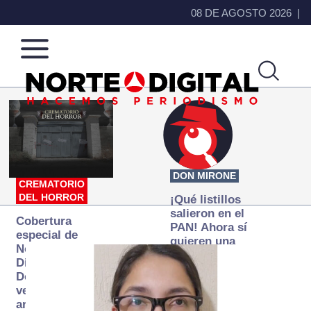
08 DE AGOSTO 2026
Norte
Más
de
que
Ciudad
noticias,
Juárez
hacemos periodismo
DON MIRONE
CREMATORIO
DEL HORROR
¡Qué listillos
salieron en el
Cobertura
PAN! Ahora sí
especial de
quieren una
Norte
Fiscalía
Digital:
autónoma… y
Donde la
transexenal
verdad
arde… pero