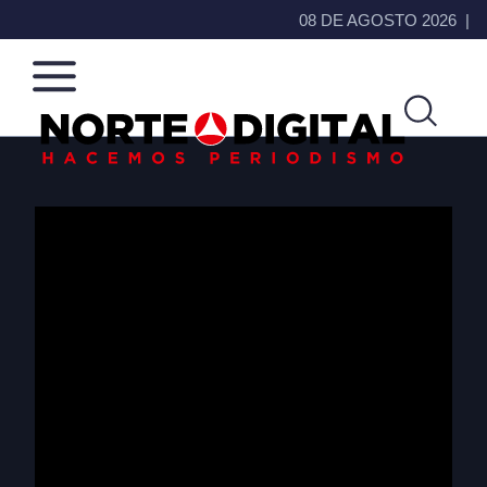
08 DE AGOSTO 2026
Norte
Más
de
que
Ciudad
noticias,
Juárez
hacemos periodismo