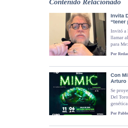
Contenido Relacionado
Invita 
“tener
Invitó a
llamar a
para Mex
Por Redac
Con Mi
Arturo
Se proye
Del Toro
genética
Por Pabl