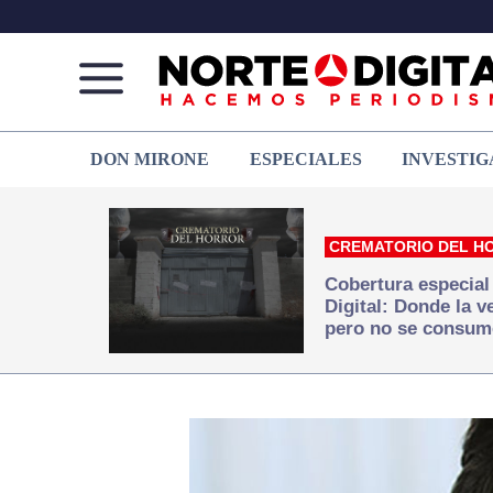
Norte
Más
DON MIRONE
ESPECIALES
INVESTIG
de
que
Ciudad
noticias,
Juárez
hacemos periodismo
CREMATORIO DEL H
Cobertura especial
Digital: Donde la 
pero no se consum