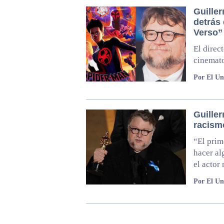
Guille
detrás 
Verso”
El direc
cinemato
Por El Un
Guiller
racism
“El prim
hacer al
el actor
Por El Un