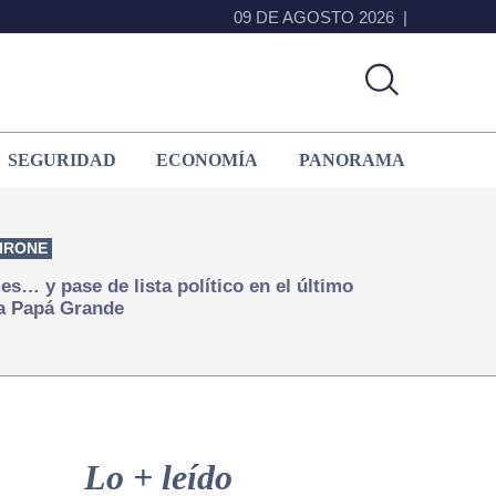
09 DE AGOSTO 2026
SEGURIDAD
ECONOMÍA
PANORAMA
IRONE
s… y pase de lista político en el último
a Papá Grande
Primary
Sidebar
Lo + leído