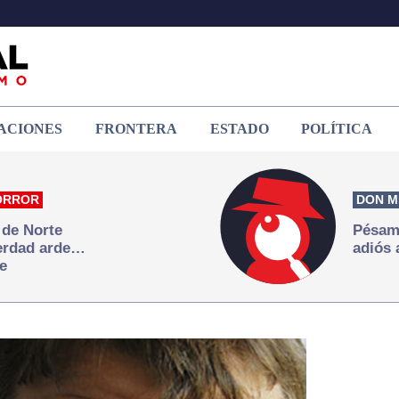
ACIONES
FRONTERA
ESTADO
POLÍTICA
ORROR
DON M
 de Norte
Pésame
verdad arde…
adiós 
e