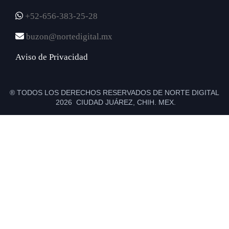
+52-656-383-25-28
buzon@nortedigital.mx
Aviso de Privacidad
® TODOS LOS DERECHOS RESERVADOS DE NORTE DIGITAL
2026 CIUDAD JUÁREZ, CHIH. MEX.