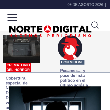
09 DE AGOSTO 2026
Norte
Más
de
que
Ciudad
noticias,
Juárez
hacemos periodismo
DON MIRONE
CREMATORIO
DEL HORROR
Pésames… y
pase de lista
Cobertura
político en el
especial de
último adiós a
Norte
Papá Grande
Digital:
Donde la
verdad
arde… pero