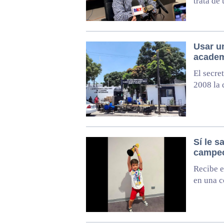
trata de
Usar un
academi
El secre
2008 la 
Sí le s
campeo
Recibe e
en una c