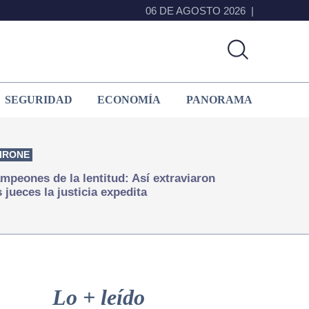
06 DE AGOSTO 2026
SEGURIDAD
ECONOMÍA
PANORAMA
IRONE
mpeones de la lentitud: Así extraviaron
s jueces la justicia expedita
Primary
Sidebar
Lo + leído