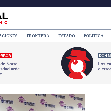
ACIONES
FRONTERA
ESTADO
POLÍTICA
ORROR
DON M
 de Norte
Los ca
verdad arde…
cierto
e