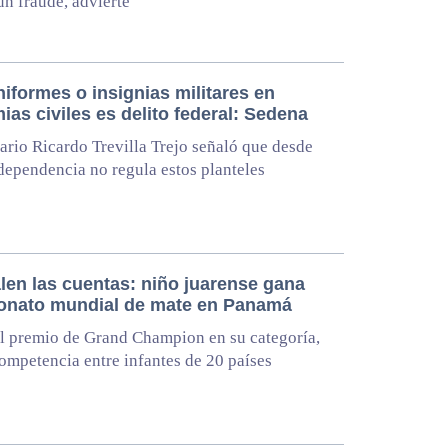
 un fraude, advierte
iformes o insignias militares en
as civiles es delito federal: Sedena
tario Ricardo Trevilla Trejo señaló que desde
dependencia no regula estos planteles
alen las cuentas: niño juarense gana
nato mundial de mate en Panamá
l premio de Grand Champion en su categoría,
ompetencia entre infantes de 20 países