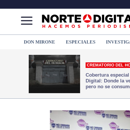
Norte
Más
DON MIRONE
ESPECIALES
INVESTIG
de
que
Ciudad
noticias,
Juárez
hacemos periodismo
CREMATORIO DEL H
Cobertura especial
Digital: Donde la 
pero no se consum