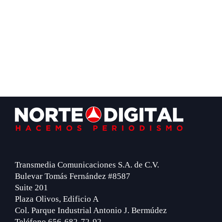
Footer
Transmedia Comunicaciones S.A. de C.V.
Bulevar Tomás Fernández #8587
Suite 201
Plaza Olivos, Edificio A
Col. Parque Industrial Antonio J. Bermúdez
Teléfono 656-682-72-92