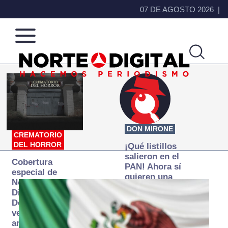
07 DE AGOSTO 2026
Norte
Más
de
que
Ciudad
noticias,
Juárez
hacemos periodismo
DON MIRONE
CREMATORIO
DEL HORROR
¡Qué listillos
salieron en el
Cobertura
PAN! Ahora sí
especial de
quieren una
Norte
Fiscalía
Digital:
autónoma… y
Donde la
transexenal
verdad
arde… pero