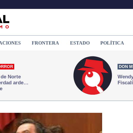
ACIONES
FRONTERA
ESTADO
POLÍTICA
ORROR
DON M
 de Norte
Wendy 
verdad arde…
Fiscal
e