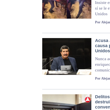
Insiste 
sí se le
Unidos
Por Aleja
Acusa J
causa 
Unidos
Nunca ac
enriquec
comunic
Por Aleja
Delito
destrui
conven