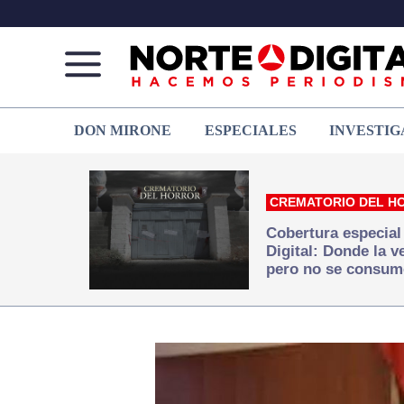
Norte
Más
DON MIRONE
ESPECIALES
INVESTIG
de
que
Ciudad
noticias,
Juárez
hacemos periodismo
CREMATORIO DEL H
Cobertura especial
Digital: Donde la 
pero no se consum