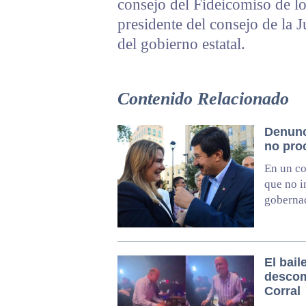
consejo del Fideicomiso de lo
presidente del consejo de la 
del gobierno estatal.
Contenido Relacionado
Denunc
no proc
En un co
que no i
goberna
El bail
descom
Corral