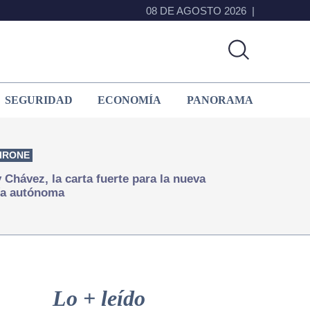
08 DE AGOSTO 2026
SEGURIDAD
ECONOMÍA
PANORAMA
IRONE
Chávez, la carta fuerte para la nueva
ía autónoma
Primary
Sidebar
Lo + leído