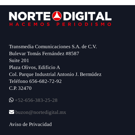
Footer
Transmedia Comunicaciones S.A. de C.V.
Bulevar Tomás Fernández #8587
Suite 201
Plaza Olivos, Edificio A
Col. Parque Industrial Antonio J. Bermúdez
Teléfono 656-682-72-92
C.P. 32470
+52-656-383-25-28
buzon@nortedigital.mx
Aviso de Privacidad