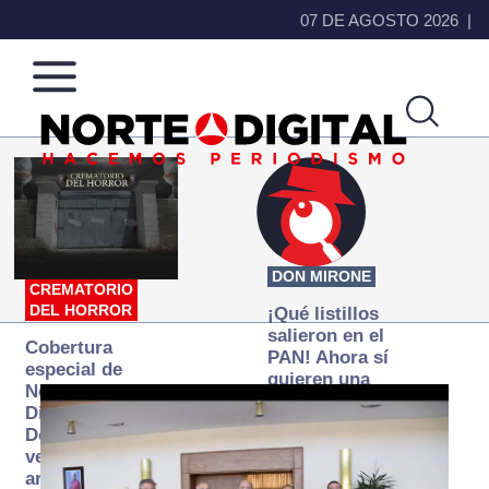
07 DE AGOSTO 2026
Norte
Más
de
que
Ciudad
noticias,
Juárez
hacemos periodismo
DON MIRONE
CREMATORIO
DEL HORROR
¡Qué listillos
salieron en el
Cobertura
PAN! Ahora sí
especial de
quieren una
Norte
Fiscalía
Digital:
autónoma… y
Donde la
transexenal
verdad
arde… pero