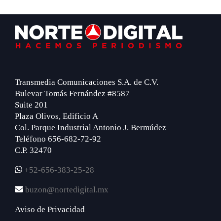
Footer
Transmedia Comunicaciones S.A. de C.V.
Bulevar Tomás Fernández #8587
Suite 201
Plaza Olivos, Edificio A
Col. Parque Industrial Antonio J. Bermúdez
Teléfono 656-682-72-92
C.P. 32470
+52-656-383-25-28
buzon@nortedigital.mx
Aviso de Privacidad