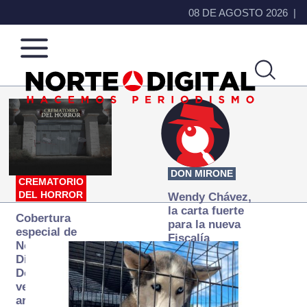
08 DE AGOSTO 2026
Norte
Más
de
que
Ciudad
noticias,
Juárez
hacemos periodismo
DON MIRONE
CREMATORIO
DEL HORROR
Wendy Chávez,
la carta fuerte
Cobertura
para la nueva
especial de
Fiscalía
Norte
autónoma
Digital:
Donde la
verdad
arde… pero