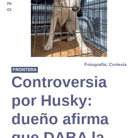
no se
consume
Fotografía: Cortesía
FRONTERA
Controversia
por Husky:
dueño afirma
que DABA la