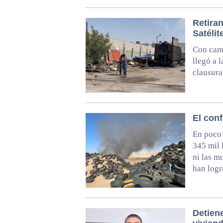
Retiran
Satélit
Con cami
llegó a 
clausura
El con
En poco 
345 mil 
ni las m
han logr
Detien