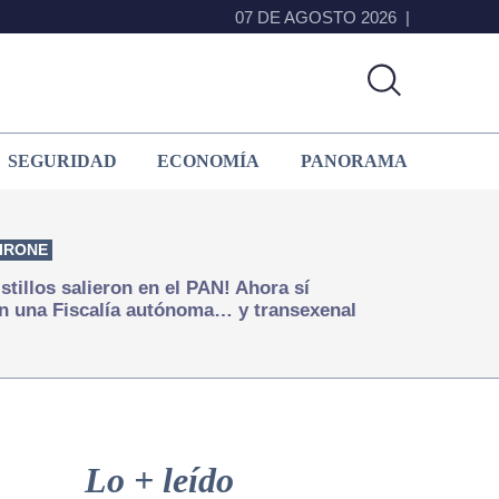
07 DE AGOSTO 2026
SEGURIDAD
ECONOMÍA
PANORAMA
IRONE
istillos salieron en el PAN! Ahora sí
n una Fiscalía autónoma… y transexenal
Primary
Sidebar
Lo + leído