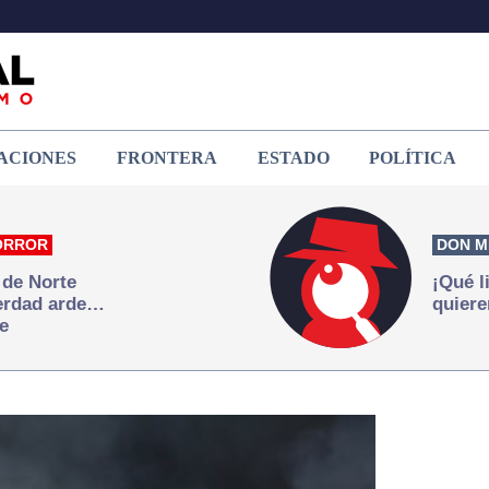
ACIONES
FRONTERA
ESTADO
POLÍTICA
ORROR
DON M
 de Norte
¡Qué l
verdad arde…
quiere
e