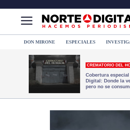
Norte
Más
DON MIRONE
ESPECIALES
INVESTIG
de
que
Ciudad
noticias,
Juárez
hacemos periodismo
CREMATORIO DEL H
Cobertura especial
Digital: Donde la 
pero no se consum