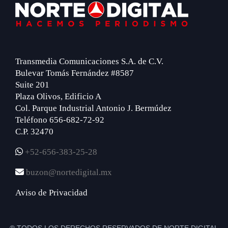
Footer
Transmedia Comunicaciones S.A. de C.V.
Bulevar Tomás Fernández #8587
Suite 201
Plaza Olivos, Edificio A
Col. Parque Industrial Antonio J. Bermúdez
Teléfono 656-682-72-92
C.P. 32470
+52-656-383-25-28
buzon@nortedigital.mx
Aviso de Privacidad