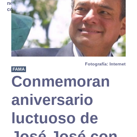
no se
consume
Fotografía: Internet
FAMA
Conmemoran
aniversario
luctuoso de
José José con