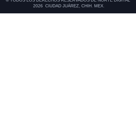
® TODOS LOS DERECHOS RESERVADOS DE NORTE DIGITAL
2026 CIUDAD JUÁREZ, CHIH. MEX.