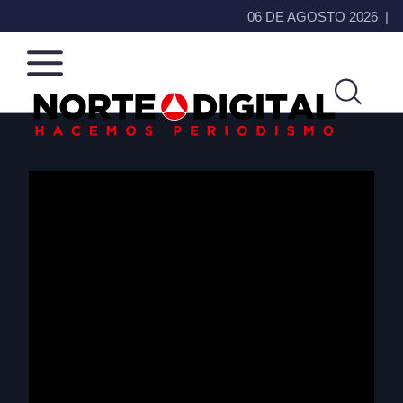
06 DE AGOSTO 2026
Norte
Más
de
que
Ciudad
noticias,
Juárez
hacemos periodismo