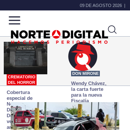
09 DE AGOSTO 2026
Norte
Más
de
que
Ciudad
noticias,
Juárez
hacemos periodismo
DON MIRONE
CREMATORIO
DEL HORROR
Wendy Chávez,
la carta fuerte
Cobertura
para la nueva
especial de
Fiscalía
Norte
autónoma
Digital:
Donde la
verdad
arde… pero