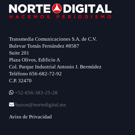
Footer
Transmedia Comunicaciones S.A. de C.V.
Bulevar Tomás Fernández #8587
Suite 201
Plaza Olivos, Edificio A
Col. Parque Industrial Antonio J. Bermúdez
Teléfono 656-682-72-92
C.P. 32470
+52-656-383-25-28
buzon@nortedigital.mx
Aviso de Privacidad