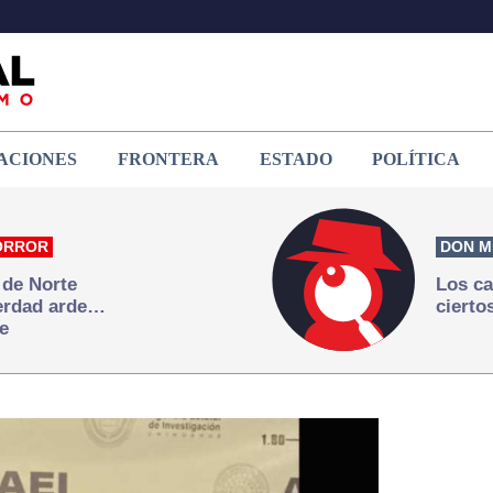
ACIONES
FRONTERA
ESTADO
POLÍTICA
ORROR
DON M
 de Norte
Los ca
verdad arde…
cierto
e