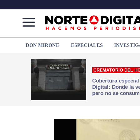
Norte
Más
DON MIRONE
ESPECIALES
INVESTIG
de
que
Ciudad
noticias,
Juárez
hacemos periodismo
CREMATORIO DEL H
Cobertura especial
Digital: Donde la 
pero no se consum