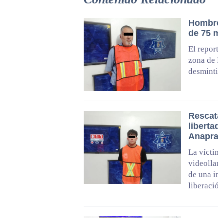
Hombre 
de 75 
El repor
zona de 
desminti
Rescat
liberta
Anapr
La vícti
videolla
de una i
liberaci