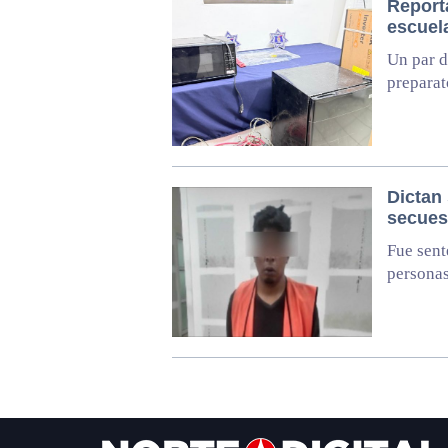
Report
escuel
Un par d
preparat
Dictan 
secues
Fue sent
personas