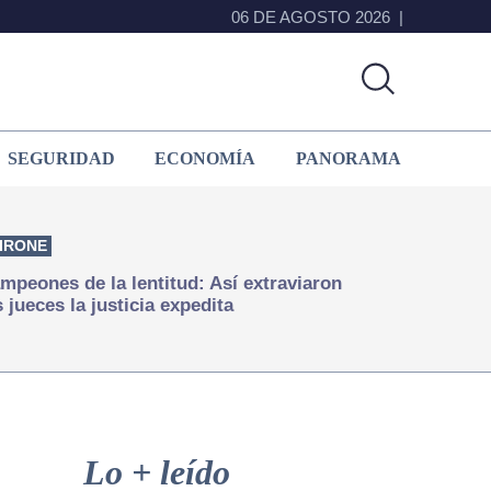
06 DE AGOSTO 2026
SEGURIDAD
ECONOMÍA
PANORAMA
IRONE
mpeones de la lentitud: Así extraviaron
s jueces la justicia expedita
Primary
Sidebar
Lo + leído