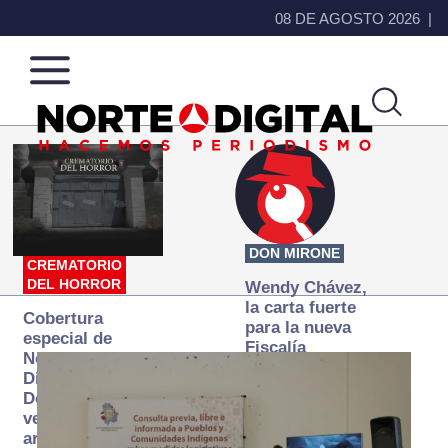
08 DE AGOSTO 2026
Norte
Más
de
que
Ciudad
noticias,
Juárez
hacemos periodismo
DON MIRONE
CREMATORIO
DEL HORROR
Wendy Chávez,
la carta fuerte
Cobertura
para la nueva
especial de
Fiscalía
Norte
autónoma
Digital:
Donde la
verdad
arde… pero