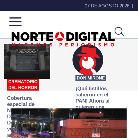
07 DE AGOSTO 2026
Norte
Más
de
que
Ciudad
noticias,
Juárez
hacemos periodismo
DON MIRONE
CREMATORIO
DEL HORROR
¡Qué listillos
salieron en el
Cobertura
PAN! Ahora sí
especial de
quieren una
Norte
Fiscalía
Digital:
autónoma… y
Donde la
transexenal
verdad
arde… pero