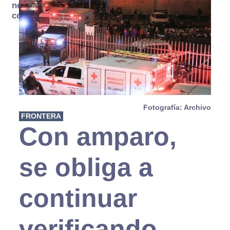
no se
consume
Fotografía: Archivo
FRONTERA
Con amparo,
se obliga a
continuar
verificando