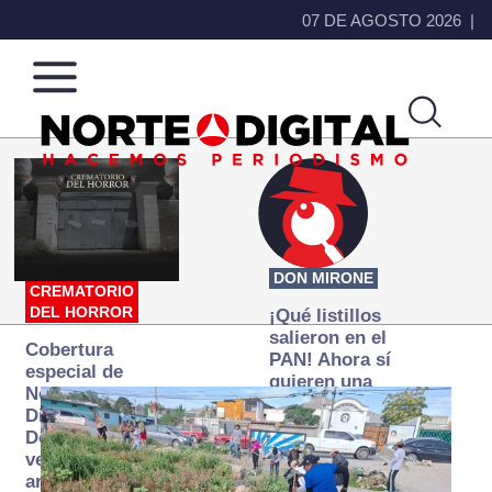
07 DE AGOSTO 2026
Norte
Más
de
que
Ciudad
noticias,
Juárez
hacemos periodismo
DON MIRONE
CREMATORIO
DEL HORROR
¡Qué listillos
salieron en el
Cobertura
PAN! Ahora sí
especial de
quieren una
Norte
Fiscalía
Digital:
autónoma… y
Donde la
transexenal
verdad
arde… pero