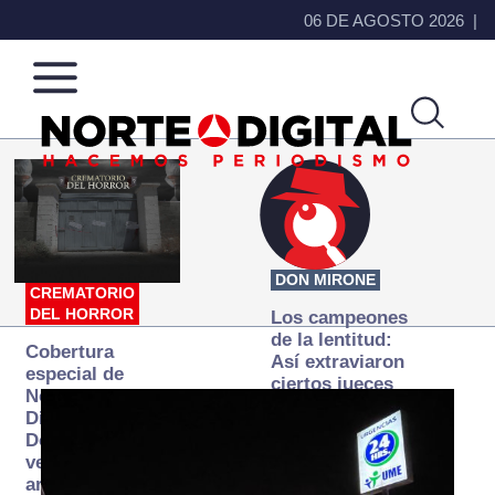
06 DE AGOSTO 2026
Norte
Más
de
que
Ciudad
noticias,
Juárez
hacemos periodismo
DON MIRONE
CREMATORIO
DEL HORROR
Los campeones
de la lentitud:
Cobertura
Así extraviaron
especial de
ciertos jueces
Norte
la justicia
Digital:
expedita
Donde la
verdad
arde… pero