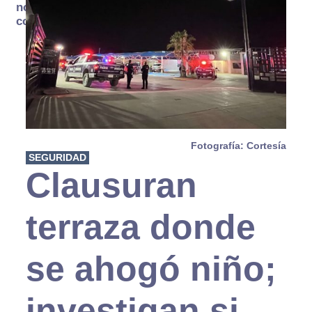
no se
consume
Fotografía: Cortesía
SEGURIDAD
Clausuran
terraza donde
se ahogó niño;
investigan si