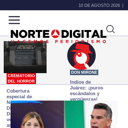
10 DE AGOSTO 2026
Norte
Más
de
que
Ciudad
noticias,
Juárez
hacemos periodismo
DON MIRONE
CREMATORIO
DEL HORROR
Indios de
Juárez: ¡puros
Cobertura
escándalos y
especial de
vergüenzas!
Norte
Digital:
Donde la
verdad
arde… pero