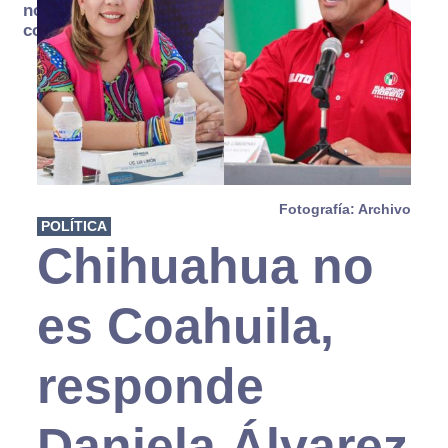
no se
consume
Fotografía: Archivo
POLÍTICA
Chihuahua no
es Coahuila,
responde
Daniela Álvarez