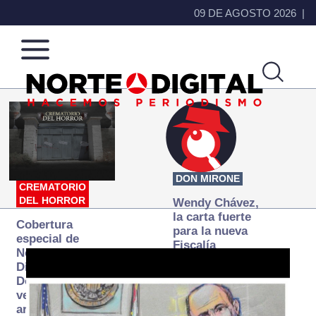
09 DE AGOSTO 2026
Norte
Más
de
que
Ciudad
noticias,
Juárez
hacemos periodismo
DON MIRONE
CREMATORIO
DEL HORROR
Wendy Chávez,
la carta fuerte
Cobertura
para la nueva
especial de
Fiscalía
Norte
autónoma
Digital:
Donde la
verdad
arde… pero