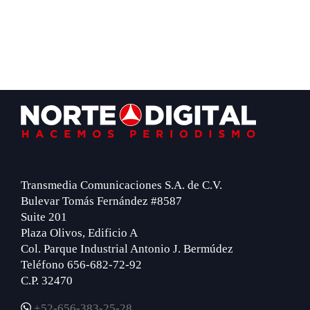
Footer
Transmedia Comunicaciones S.A. de C.V.
Bulevar Tomás Fernández #8587
Suite 201
Plaza Olivos, Edificio A
Col. Parque Industrial Antonio J. Bermúdez
Teléfono 656-682-72-92
C.P. 32470
+52-656-383-25-28