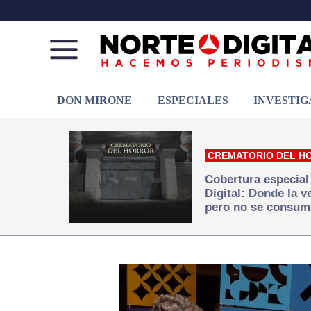
Norte
Más
DON MIRONE
ESPECIALES
INVESTIG
de
que
Ciudad
noticias,
Juárez
hacemos periodismo
CREMATORIO DEL H
Cobertura especial
Digital: Donde la 
pero no se consum