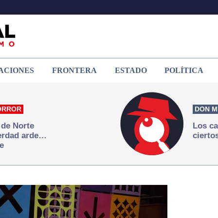
ACIONES
FRONTERA
ESTADO
POLÍTICA
ORROR
DON M
 de Norte
Los ca
verdad arde…
cierto
e