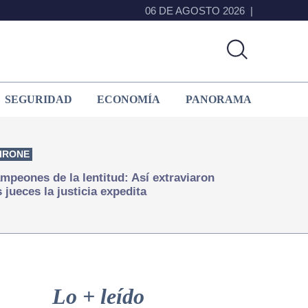
06 DE AGOSTO 2026
SEGURIDAD
ECONOMÍA
PANORAMA
IRONE
mpeones de la lentitud: Así extraviaron
s jueces la justicia expedita
Primary
Sidebar
Lo + leído