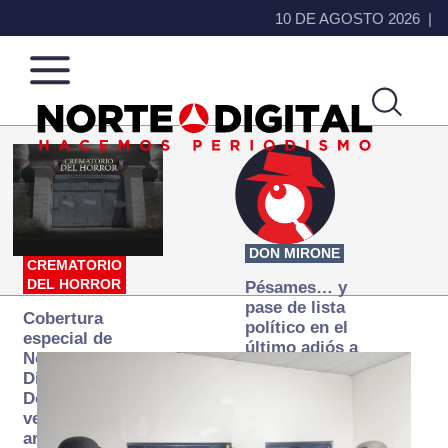
10 DE AGOSTO 2026
Norte
Más
de
que
Ciudad
noticias,
Juárez
hacemos periodismo
DON MIRONE
CREMATORIO
DEL HORROR
Pésames… y
pase de lista
Cobertura
político en el
especial de
último adiós a
Norte
Papá Grande
Digital:
Donde la
verdad
arde… pero