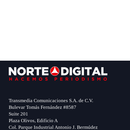
Footer
Transmedia Comunicaciones S.A. de C.V.
Bulevar Tomás Fernández #8587
Suite 201
Plaza Olivos, Edificio A
Col. Parque Industrial Antonio J. Bermúdez