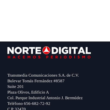
Footer
Transmedia Comunicaciones S.A. de C.V.
Bulevar Tomás Fernández #8587
Suite 201
Plaza Olivos, Edificio A
Col. Parque Industrial Antonio J. Bermúdez
Teléfono 656-682-72-92
C.P. 32470